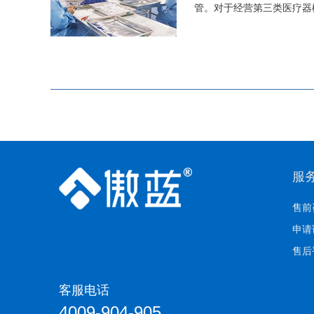
管。对于经营第三类医疗器
服
售前
申请
售后
客服电话
4009-904-905