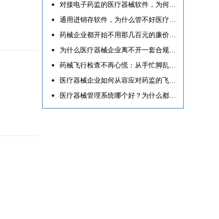
对接电子药监的医疗器械软件，为何是经营必选项？
通用进销存软件，为什么管不好医疗器械企业？
药械企业都开始不用那几百元的廉价软件来应付药监飞检了
为什么医疗器械企业离不开一套合规专业的运营软件？
药械飞行检查不再心慌：从手忙脚乱到心中有数的实战路径
医疗器械企业如何从容应对药监的飞行检查
医疗器械管理系统哪个好？为什么都在用傲蓝？看完这篇你就懂了