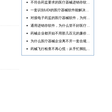
不符合药监要求的医疗器械进销存软件一定不要用
一套识别UDI的医疗器械软件能解决什么
对接电子药监的医疗器械软件，为何是经营必选项？
通用进销存软件，为什么管不好医疗器械企业？
药械企业都开始不用那几百元的廉价软件来应付药监飞检了
为什么医疗器械企业离不开一套合规专业的运营软件？
药械飞行检查不再心慌：从手忙脚乱到心中有数的实战路径