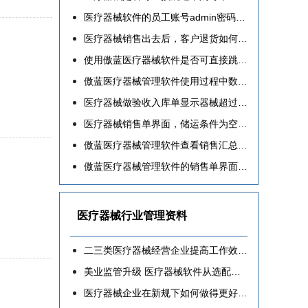
医疗器械软件的员工账号admin密码如何修改新密码
医疗器械销售出去后，客户退货如何操作开单?
使用傲蓝医疗器械软件是否可直接跳过采购订单直接入库？
傲蓝医疗器械管理软件使用过程中数字无法输入，只能用上下键调整数字怎么办？
医疗器械做验收入库单显示器械超过订单数量的解决步骤
医疗器械销售单界面，储运条件为空白或无法选择和填写的解决方法
傲蓝医疗器械管理软件查看销售汇总情况的操作步骤
傲蓝医疗器械管理软件的销售单界面如何才能看到该器械的采购价？
医疗器械行业管理资料
二三类医疗器械经营企业提高工作效率的软件选用指南
美业监管升级 医疗器械软件从选配变标配
医疗器械企业在新规下如何做得更好呢？